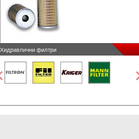
Хидравлични филтри