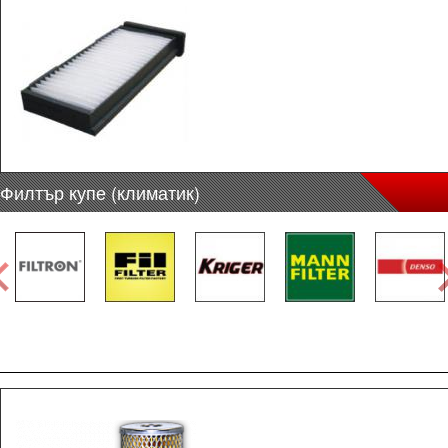
Филтър купе (климатик)