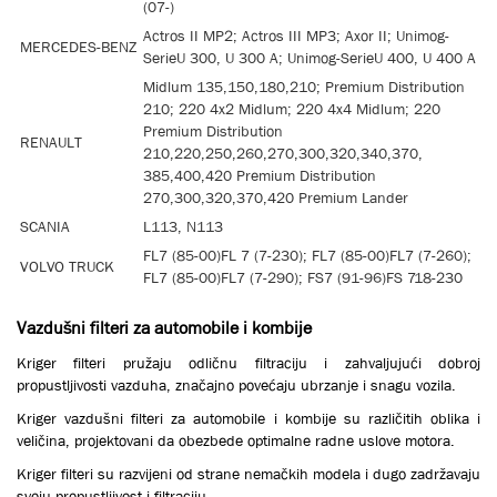
(07-)
Actros II MP2; Actros III MP3; Axor II; Unimog-
MERCEDES-BENZ
SerieU 300, U 300 A; Unimog-SerieU 400, U 400 A
Midlum 135,150,180,210; Premium Distribution
210; 220 4x2 Midlum; 220 4x4 Midlum; 220
Premium Distribution
RENAULT
210,220,250,260,270,300,320,340,370,
385,400,420 Premium Distribution
270,300,320,370,420 Premium Lander
SCANIA
L113, N113
FL7 (85-00)FL 7 (7-230); FL7 (85-00)FL7 (7-260);
VOLVO TRUCK
FL7 (85-00)FL7 (7-290); FS7 (91-96)FS 718-230
Vazdušni filteri za automobile i kombije
Кriger filteri pružaju odličnu filtraciju i zahvaljujući dobroj
propustljivosti vazduha, značajno povećaju ubrzanje i snagu vozila.
Кriger vazdušni filteri za automobile i kombije su različitih oblika i
veličina, projektovani da obezbede optimalne radne uslove motora.
Кriger filteri su razvijeni od strane nemačkih modela i dugo zadržavaju
svoju propustljivost i filtraciju.