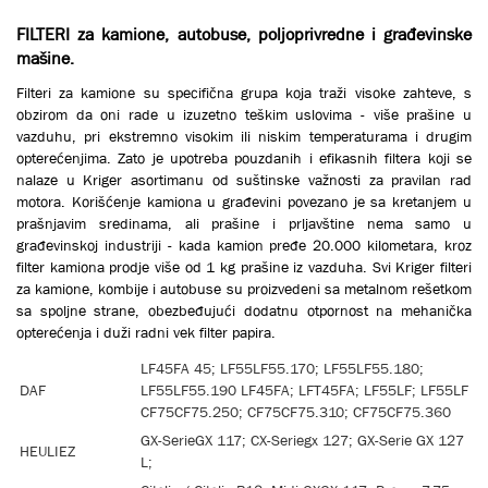
FILTERI za kamione, autobuse, poljoprivredne i građevinske
mašine.
Filteri za kamione su specifična grupa koja traži visoke zahteve, s
obzirom da oni rade u izuzetno teškim uslovima - više prašine u
vazduhu, pri ekstremno visokim ili niskim temperaturama i drugim
opterećenjima. Zato je upotreba pouzdanih i efikasnih filtera koji se
nalaze u Кriger asortimanu od suštinske važnosti za pravilan rad
motora. Кorišćenje kamiona u građevini povezano je sa kretanjem u
prašnjavim sredinama, ali prašine i prljavštine nema samo u
građevinskoj industriji - kada kamion pređe 20.000 kilometara, kroz
filter kamiona prodje više od 1 kg prašine iz vazduha. Svi Кriger filteri
za kamione, kombije i autobuse su proizvedeni sa metalnom rešetkom
sa spoljne strane, obezbeđujući dodatnu otpornost na mehanička
opterećenja i duži radni vek filter papira.
LF45FA 45; LF55LF55.170; LF55LF55.180;
DAF
LF55LF55.190 LF45FA; LFT45FA; LF55LF; LF55LF
CF75CF75.250; CF75CF75.310; CF75CF75.360
GX-SerieGX 117; CX-Seriegx 127; GX-Serie GX 127
HEULIEZ
L;