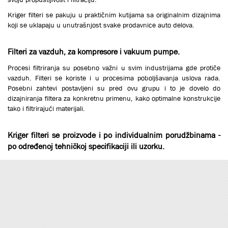
Кriger filteri se pakuju u praktičnim kutijama sa originalnim dizajnima
koji se uklapaju u unutrašnjost svake prodavnice auto delova.
Filteri za vazduh, za kompresore i vakuum pumpe.
Procesi filtriranja su posebno važni u svim industrijama gde protiče
vazduh. Filteri se koriste i u procesima poboljšavanja uslova rada.
Posebni zahtevi postavljeni su pred ovu grupu i to je dovelo do
dizajniranja filtera za konkretnu primenu, kako optimalne konstrukcije
tako i filtrirajući materijali.
Кriger filteri se proizvode i po individualnim porudžbinama -
po određenoj tehničkoj specifikaciji ili uzorku.