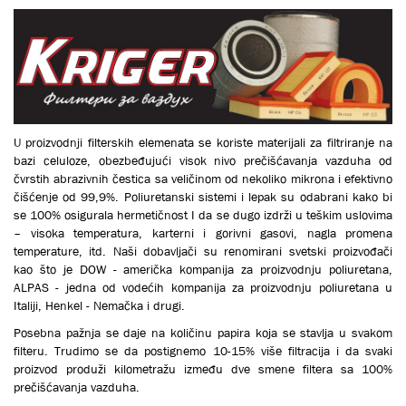
U proizvodnji filterskih elemenata se koriste materijali za filtriranje na
bazi celuloze, obezbeđujući visok nivo prečišćavanja vazduha od
čvrstih abrazivnih čestica sa veličinom od nekoliko mikrona i efektivno
čišćenje od 99,9%. Poliuretanski sistemi i lepak su odabrani kako bi
se 100% osigurala hermetičnost I da se dugo izdrži u teškim uslovima
– visoka temperatura, karterni i gorivni gasovi, nagla promena
temperature, itd. Naši dobavljači su renomirani svetski proizvođači
kao što je
DOW
- američka kompanija za proizvodnju poliuretana,
ALPAS - jedna od vodećih kompanija za proizvodnju poliuretana u
Italiji, Henkel - Nemačka i drugi.
Posebna pažnja se daje na količinu papira koja se stavlja u svakom
filteru. Trudimo se da postignemo 10-15% više filtracija i da svaki
proizvod produži kilometražu između dve smene filtera sa 100%
prečišćavanja vazduha.