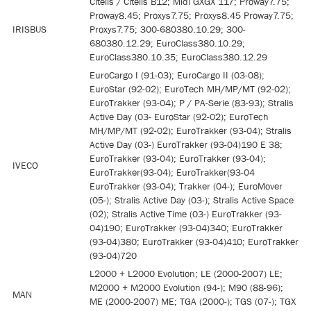
Citelis / Citelis B12; Midi GXGX 117; Proway7.75;
Proway8.45; Proxys7.75; Proxys8.45 Proway7.75;
IRISBUS
Proxys7.75; 300-680380.10.29; 300-
680380.12.29; EuroClass380.10.29;
EuroClass380.10.35; EuroClass380.12.29
EuroCargo I (91-03); EuroCargo II (03-08);
EuroStar (92-02); EuroTech MH/MP/MT (92-02);
EuroTrakker (93-04); P / PA-Serie (83-93); Stralis
Active Day (03- EuroStar (92-02); EuroTech
MH/MP/MT (92-02); EuroTrakker (93-04); Stralis
Active Day (03-) EuroTrakker (93-04)190 E 38;
EuroTrakker (93-04); EuroTrakker (93-04);
IVECO
EuroTrakker(93-04); EuroTrakker(93-04
EuroTrakker (93-04); Trakker (04-); EuroMover
(05-); Stralis Active Day (03-); Stralis Active Space
(02); Stralis Active Time (03-) EuroTrakker (93-
04)190; EuroTrakker (93-04)340; EuroTrakker
(93-04)380; EuroTrakker (93-04)410; EuroTrakker
(93-04)720
L2000 + L2000 Evolution; LE (2000-2007) LE;
M2000 + M2000 Evolution (94-); M90 (88-96);
MAN
ME (2000-2007) ME; TGA (2000-); TGS (07-); TGX