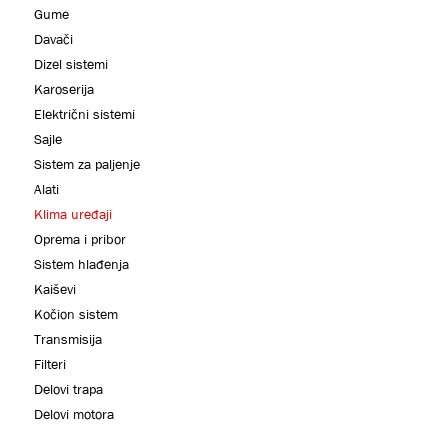
Gume
Davači
Dizel sistemi
Karoserija
Električni sistemi
Sajle
Sistem za paljenje
Alati
Klima uređaji
Oprema i pribor
Sistem hlađenja
Kaiševi
Kočion sistem
Transmisija
Filteri
Delovi trapa
Delovi motora