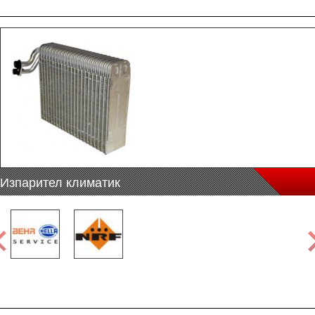
Изпарител климатик