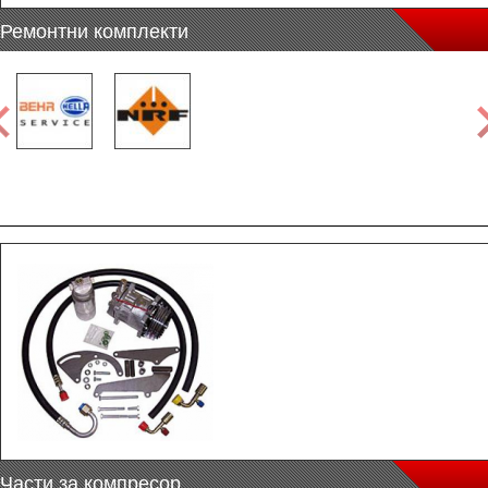
Ремонтни комплекти
Части за компресор