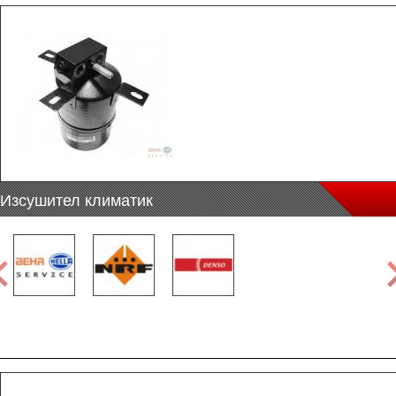
Изсушител климатик