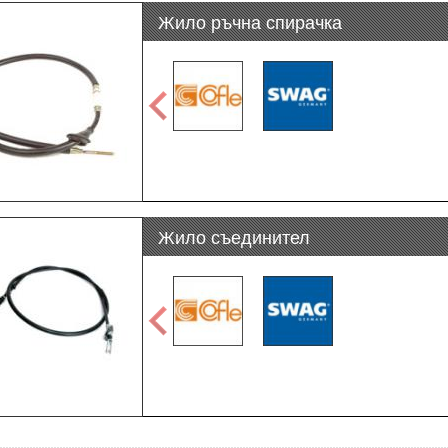
Жило ръчна спирачка
Жило съединител