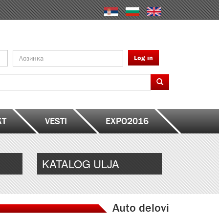
Log in
KT
VESTI
EXPO2016
KATALOG ULJA
Auto delovi