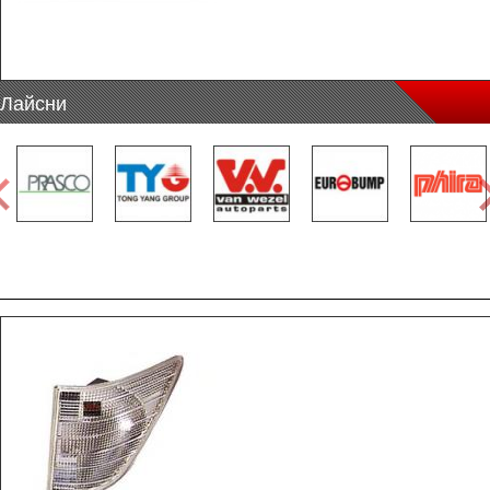
Лайсни