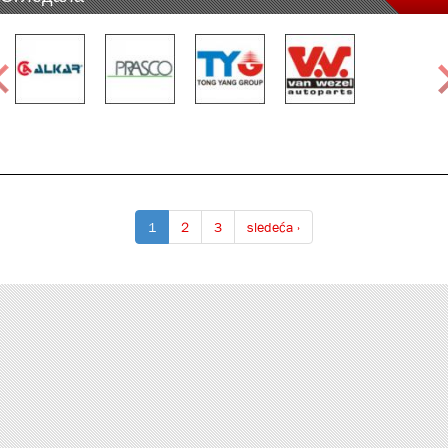
1
2
3
sledeća ›