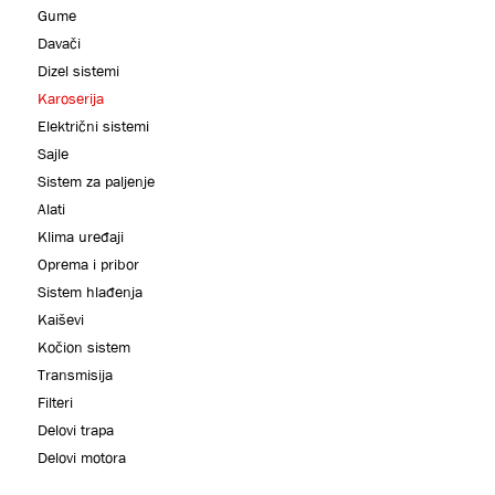
Gume
Davači
Dizel sistemi
Karoserija
Električni sistemi
Sajle
Sistem za paljenje
Alati
Klima uređaji
Oprema i pribor
Sistem hlađenja
Kaiševi
Kočion sistem
Transmisija
Filteri
Delovi trapa
Delovi motora