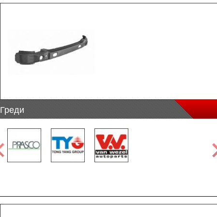
Греди