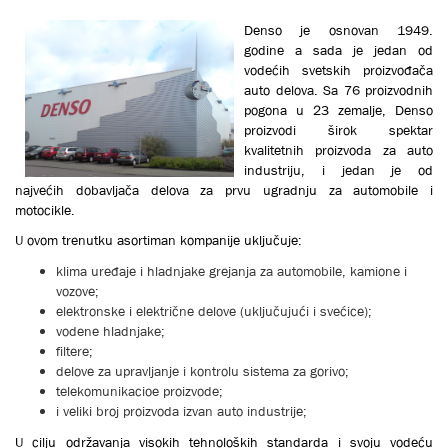
Denso je osnovan 1949.
godine a sada je jedan od
vodećih svetskih proizvođača
auto delova. Sa 76 proizvodnih
pogona u 23 zemalje, Denso
proizvodi širok spektar
kvalitetnih proizvoda za auto
industriju, i jedan je od
najvećih dobavljača delova za prvu ugradnju za automobile i
motocikle.
U ovom trenutku asortiman kompanije uključuje:
klima uređaje i hladnjake grejanja za automobile, kamione i
vozove;
elektronske i električne delove (uključujući i svećice);
vodene hladnjake;
filtere;
delove za upravljanje i kontrolu sistema za gorivo;
telekomunikacioe proizvode;
i veliki broj proizvoda izvan auto industrije;
U cilju održavanja visokih tehnoloških standarda i svoju vodeću