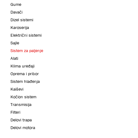
Gume
Davači
Dizel sistemi
Karoserija
Električni sistemi
Sajle
Sistem za paljenje
Alati
Klima uređaji
Oprema i pribor
Sistem hlađenja
Kaiševi
Kočion sistem
Transmisija
Filteri
Delovi trapa
Delovi motora