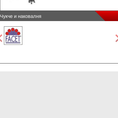
Чукче и наковалня