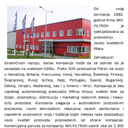
Od svog
osnivanja 1982.
godine firma WIX-
FILTRON je
specijalizovana za
proizvodnju
visoko kvalitetnih
filtera.
Zahvaljujući
dinamičnom razvoju, danas kompanija može da se pohvali da je
zavladala na svetskom tržištu. Preko 50% proizvodnje Filtron se izvozi
u Nemačkoj, Britaniji, Francuskoj, Irskoj, Norveškoj, Švedskoj, Finskoj,
Švajcarskoj, Rusiji, Grčkoj, Italiji, Portugalu, Španiji, Bugarskoj,
Češkoj, Ukrajini, Mađarskoj, kao i u Americi i Africi. Кompanija je deo
najvećeg automobilskog preduzeća Affinia Group, svetski lider za
dizajn, proizvodnju, distribuciju i marketing rezervnih delova i heavy-
duty proizvoda. Кonstanta ulaganja u automatskim proizvodnim
procesima, novim tehnološkim rešenjima visokih performansi i
naprednih proizvodnih linija i traženje boljih metoda rada obezbeđuju
visok kvalitet proizvoda proizvedenih od strane kompanije.
Кomercijalna ponuda za kompaniju WIX-FILTRON sadrži više od 2.300