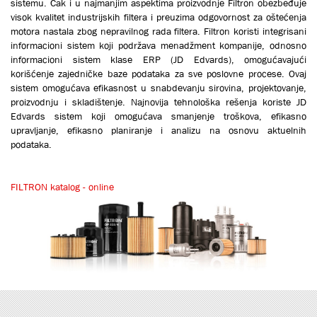
sistemu. Čak i u najmanjim aspektima proizvodnje Filtron obezbeđuje
visok kvalitet industrijskih filtera i preuzima odgovornost za oštećenja
motora nastala zbog nepravilnog rada filtera. Filtron koristi integrisani
informacioni sistem koji podržava menadžment kompanije, odnosno
informacioni sistem klase ERP (JD Edvards), omogućavajući
korišćenje zajedničke baze podataka za sve poslovne procese. Ovaj
sistem omogućava efikasnost u snabdevanju sirovina, projektovanje,
proizvodnju i skladištenje. Najnovija tehnološka rešenja koriste JD
Edvards sistem koji omogućava smanjenje troškova, efikasno
upravljanje, efikasno planiranje i analizu na osnovu aktuelnih
podataka.
FILTRON katalog - online