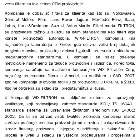
vrsta filtera sa kvalitetom OEM proizvodnje.
Кompanija je dobavljač filtera za klijente kao što su: Volksvagen,
General Motors, Ford, Land Rover, Jaguar, Mercedes-Benz, Saab,
Lotus, Harlei&Davidson, Suzuki, Aston Martin. Filteri marke FILTRON,
su proizvedeni tačno u skladu sa istim standardima kao filteri koje
koriste proizvođači automobila. WIX-FILTRON kompanija ima
najmoderniju laboratoriju u Evropi, gde se vrši veliki broj detaljnih
pregleda sirovina, proizvodnje delova i gotovih proizvoda u skladu sa
međunarodnim standardima. U kompaniji se nalazi odelenje
metrologije namenjeno za tekuće proizvodnje i radionica. Pored toga,
kompanija sarađuje sa matičnom kompanijom WIX Filtration Corp,
najvećeg proizvođača filtera u Americi, sa sedištem u SAD. 2007.
godine kompanija je otvorila fabriku za proizvodnju u Ukrajini, a 2010.
godine otvorena su skladišta i predstavništva u Rusiji.
U kompaniji WIX-FILTRON su uključeni sistemi za upravljanje
kvalitetom, koji zadovoljavaju zahteve standarda ISO / TS 16949 i
standarda sistema za upravljanje životnom sredinom ISO 14001:
2002. Da bi se održao visok kvalitet proizvoda kompanija stalno
zahteva praćenje procesa proizvodnje od sirovina i poluproizvoda do
izrade finalnog proizvoda i njegovo skladištenje u skladištu. Ceo
proces je uvek u skladu sa važećim procedurama i procesima u