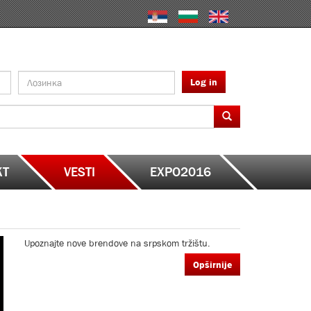
Log in
KT
VESTI
EXPO2016
Upoznajte nove brendove na srpskom tržištu.
Opširnije