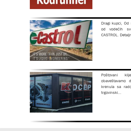
Dragi kupci, Od
od vodećih sv
CASTROL. Detaljn
Poštovani kli
obaveštavamo 
krenula sa rad
trgovinski...