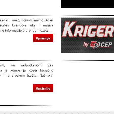
 sada u našoj ponudi imamo jedan
etskih brendova ulja i maziva
ije informacije o brendu možete...
Opširnije
jenti, sa zadovoljstvom Vas
da je kompanija Koser konačno
om na srpskom tržištu. Naš prvi
Opširnije