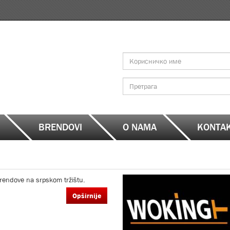
Search
form
Претрага
BRENDOVI
O NAMA
KONTA
rendove na srpskom tržištu.
Opširnije