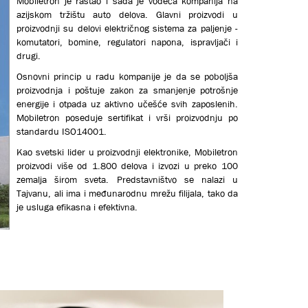
Mobiletron je rastao i sada je vodeća kompanija na
azijskom tržištu auto delova. Glavni proizvodi u
proizvodnji su delovi električnog sistema za paljenje -
komutatori, bomine, regulatori napona, ispravljači i
drugi.
Osnovni princip u radu kompanije je da se poboljša
proizvodnja i poštuje zakon za smanjenje potrošnje
energije i otpada uz aktivno učešće svih zaposlenih.
Mobiletron poseduje sertifikat i vrši proizvodnju po
standardu ISO14001.
Кao svetski lider u proizvodnji elektronike, Mobiletron
proizvodi više od 1.800 delova i izvozi u preko 100
zemalja širom sveta. Predstavništvo se nalazi u
Tajvanu, ali ima i međunarodnu mrežu filijala, tako da
je usluga efikasna i efektivna.