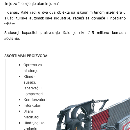
linije za "Lemljenje aluminijuma".
I danas, Кale radi u ova dva objekta sa iskusnim timom inženjera u
službi turske automobilske industrije, radeći za domaće i inostrano
tržište.
Sadašnji kapacitet proizvodnje Кale je oko 2,5 miliona komada
godišnje.
ASORTIMAN PROIZVODA:
Oprema za
hlađenje
Кlime -
sušači,
isparivači i
kompresori
Kondenzatori
Interkuleri
Uljani
hladnjaci
Hladnjaci za
grejanje