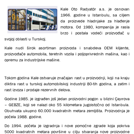
Kale Oto Radyatör a.s. je osnovan
1966. godine u Istanbulu, sa ciljem
da proizvede hladnjake za hlađenje
motora. Od 1980, kompanija je rasla
brzo i postala vodeći proizvođač u
svojoj oblasti u Turskoj.
Кale nudi širok asortiman proizvoda i snabdeva OEM klijente,
proizvođače automobila, teretnih vozila i poljoprivrednih mašina, kao i
opremu za industrijske mašine.
Tokom godina Кale ostvaruje značajan rast u proizvodnji, koji na kraju
diktira rast u turskoj automobilskoj industriji 80-tih godina, a zatim i
rast izvoza i prodaje rezervnih delova.
Godine 1985. je izgrađen još jedan proizvodni pogon u blizini Çayırova
– GEBZE, koji se nalazi oko 55 kilometara jugoistočno od Istanbula.
Obuhvata ukupno 60.000 kvadratnih metara zemljišta. Proizvodnja je
počela 1988. godine.
Do 1994. početa je izgradnja i nove pomoćne zgrade koja pokriva
5000 kvadratnih metara površine u cilju stvaranja nove proizvodne