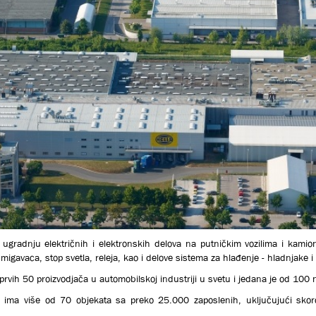
u ugradnju električnih i elektronskih delova na putničkim vozilima i kamio
migavaca, stop svetla, releja, kao i delove sistema za hlađenje - hladnjake i
prvih 50 proizvodjača u automobilskoj industriji u svetu i jedana je od 100
 ima više od 70 objekata sa preko 25.000 zaposlenih, uključujući skoro