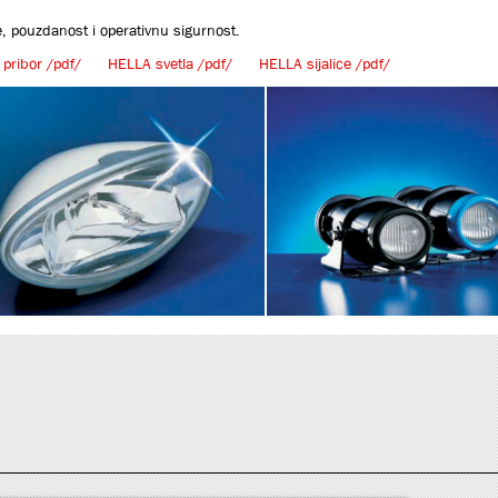
e, pouzdanost i operativnu sigurnost.
pribor /pdf/
HELLA svetla /pdf/
HELLA sijalice /pdf/