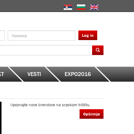
Log in
KT
VESTI
EXPO2016
Upoznajte nove brendove na srpskom tržištu.
Opširnije