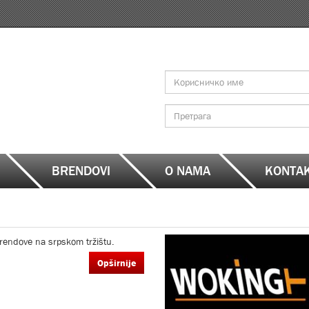
Search
form
Претрага
BRENDOVI
O NAMA
KONTA
rendove na srpskom tržištu.
Opširnije