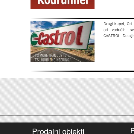
Dragi kupci, Od
od vodećih sv
CASTROL. Detaljn
Prodajni objekti
R