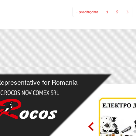
‹ predhodna
1
2
3
epresentative for Romania