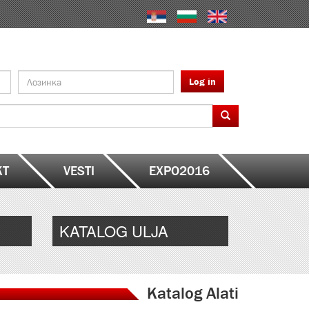
Log in
KT
VESTI
EXPO2016
KATALOG ULJA
Katalog Alati