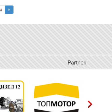
4
5
Partneri