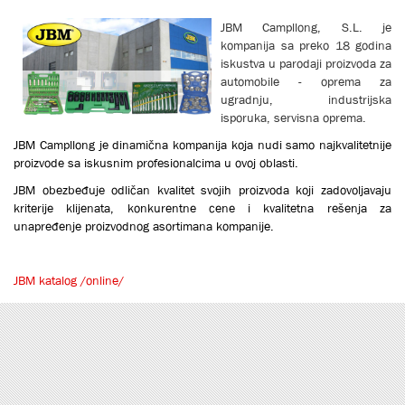
JBM Campllong, S.L. je
kompanija sa preko 18 godina
iskustva u parodaji proizvoda za
automobile - oprema za
ugradnju, industrijska
isporuka, servisna oprema.
JBM Campllong je dinamična kompanija koja nudi samo najkvalitetnije
proizvode sa iskusnim profesionalcima u ovoj oblasti.
JBM obezbeđuje odličan kvalitet svojih proizvoda koji zadovoljavaju
kriterije klijenata, konkurentne cene i kvalitetna rešenja za
unapređenje proizvodnog asortimana kompanije.
JBM katalog /online/