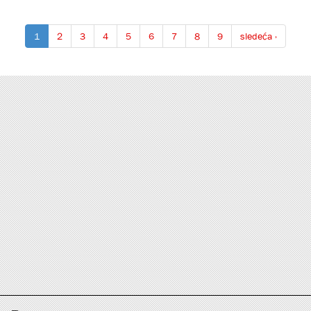
1
2
3
4
5
6
7
8
9
sledeća ›