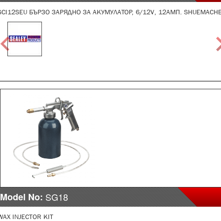
SCI12SEU БЪРЗО ЗАРЯДНО ЗА АКУМУЛАТОР, 6/12V, 12АМП. SHUEMACH
Model No:
SG18
WAX INJECTOR KIT