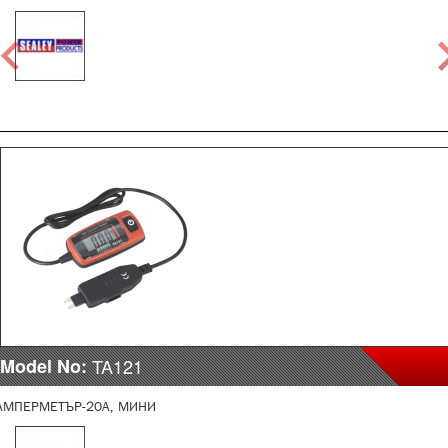
Model No:
TA121
АМПЕРМЕТЪР-20A, МИНИ