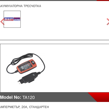
АКУМУЛАТОРНА ТРЕСЧОТКА
Model No:
TA120
АМПЕРМЕТЪР, 20A, СТАНДАРТЕН