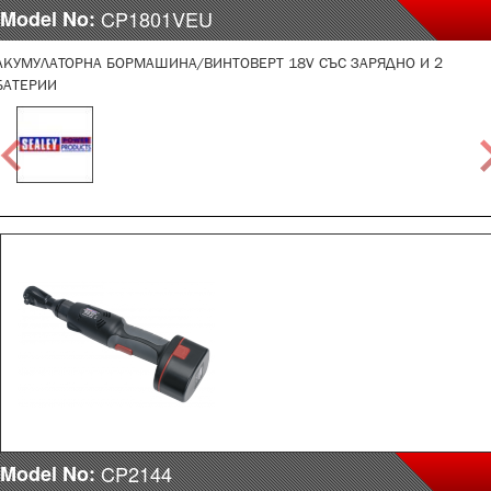
Model No:
CP1801VEU
АКУМУЛАТОРНА БОРМАШИНА/ВИНТОВЕРТ 18V СЪС ЗАРЯДНО И 2
БАТЕРИИ
Model No:
CP2144