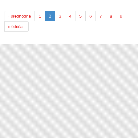
‹ predhodna
1
2
3
4
5
6
7
8
9
sledeća ›