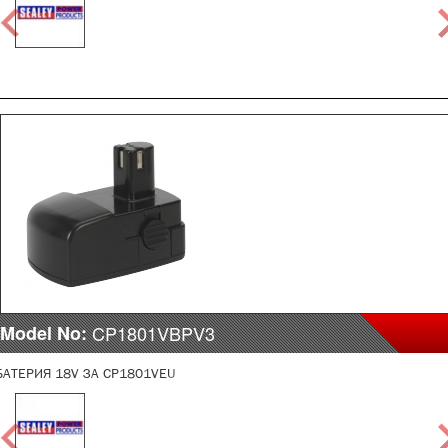
Model No:
CP1801VBPV3
БАТЕРИЯ 18V ЗА CP1801VEU