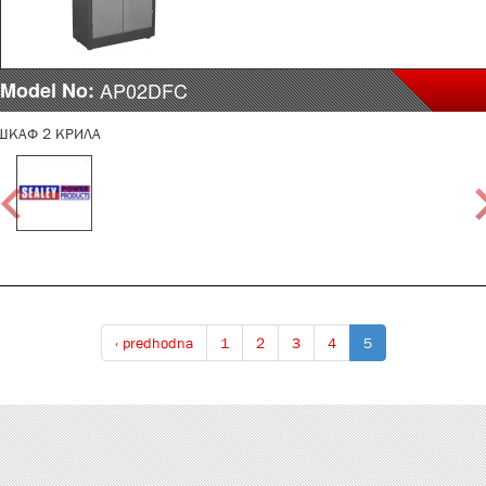
Model No:
AP02DFC
ШКАФ 2 КРИЛА
‹ predhodna
1
2
3
4
5