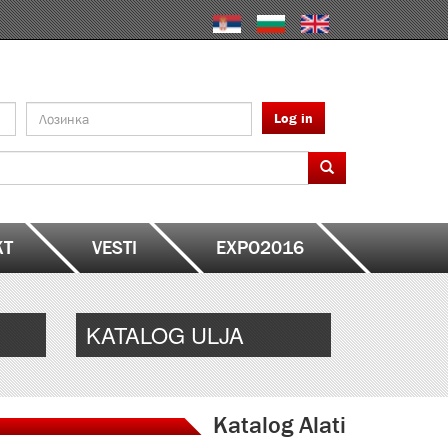
Log in
KT
VESTI
EXPO2016
KATALOG ULJA
Katalog Alati