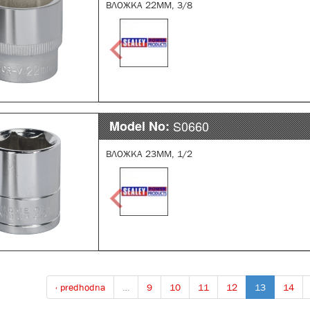
ВЛОЖКА 22ММ, 3/8
Model No:
S0660
ВЛОЖКА 23ММ, 1/2
‹ predhodna
…
9
10
11
12
13
14