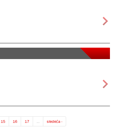
15
16
17
…
sledeća ›