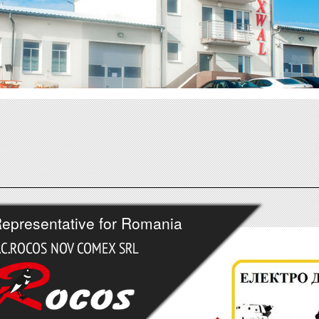
epresentative for Romania