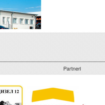
Partneri