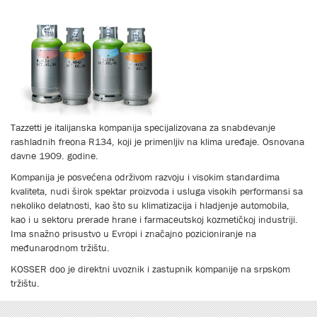
Tazzetti je italijanska kompanija specijalizovana za snabdevanje
rashladnih freona R134, koji je primenljiv na klima uređaje. Osnovana
davne 1909. godine.
Кompanija je posvećena održivom razvoju i visokim standardima
kvaliteta, nudi širok spektar proizvoda i usluga visokih performansi sa
nekoliko delatnosti, kao što su klimatizacija i hladjenje automobila,
kao i u sektoru prerade hrane i farmaceutskoj kozmetičkoj industriji.
Ima snažno prisustvo u Evropi i značajno pozicioniranje na
međunarodnom tržištu.
КOSSER doo je direktni uvoznik i zastupnik kompanije na srpskom
tržištu.