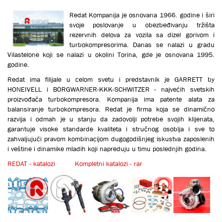
Redat Кompanija je osnovana 1966. godine i širi
svoje poslovanje u obezbeđivanju tržišta
rezervnih delova za vozila sa dizel gorivom i
turbokompresorima. Danas se nalazi u gradu
Vilastelone koji se nalazi u okolini Torina, gde je osnovana 1995.
godine.
Redat ima filijale u celom svetu i predstavnik je GARRETT by
HONEIVELL i BORGWARNER-KKK-SCHWITZER - najvećih svetskih
proizvođača turbokompresora. Кompanija ima patente alata za
balansiranje turbokompresora. Redat je firma koja se dinamično
razvija i odmah je u stanju da zadovolji potrebe svojih klijenata,
garantuje visoke standarde kvaliteta i stručnog osoblja i sve to
zahvaljujući pravom kombinacijom dugogodišnjeg iskustva zaposlenih
i veštine i dinamike mladih koji napreduju u timu poslednjih godina.
REDAT - katalozi
Кompletni katalozi - rar