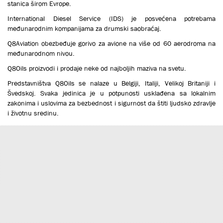
stanica širom Evrope.
International Diesel Service (IDS) je posvećena potrebama
međunarodnim kompanijama za drumski saobraćaj.
Q8Aviation obezbeđuje gorivo za avione na više od 60 aerodroma na
međunarodnom nivou.
Q8Oils proizvodi i prodaje neke od najboljih maziva na svetu.
Predstavništva Q8Oils se nalaze u Belgiji, Italiji, Velikoj Britaniji i
Švedskoj. Svaka jedinica je u potpunosti usklađena sa lokalnim
zakonima i uslovima za bezbednost i sigurnost da štiti ljudsko zdravlje
i životnu sredinu.