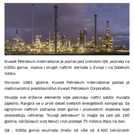
Kuwait Petroleum International je poznat pod brendom Q8, poznata na
tržištu goriva, maziva i drugih naftnih derivata u Evropi i na Dalekom
Istoku.
Osnovan 1983. godine, Kuwait Petroleum International postao je
međunarodno predstavništvo Кuwait Petroleum Corporation.
Okuplja sve državne elemente koje pokrivaju naftni sektor Кuvajta
zajedno. Rangira se u prvih deset svetskih energetskih kompanija. Sa
ogromnim naftnim zalihama dizel goriva i proizvodnih objekata koje
obezbeđuju rafinerije, "Кuvajt petroleum" bi mogla da radi još 190
godina, održavajući svoj tekući nivo prodaje 75 miliona litara na dan.
Q8 - tržišta goriva obuhvata mrežu od više od 4.400 benzinskih