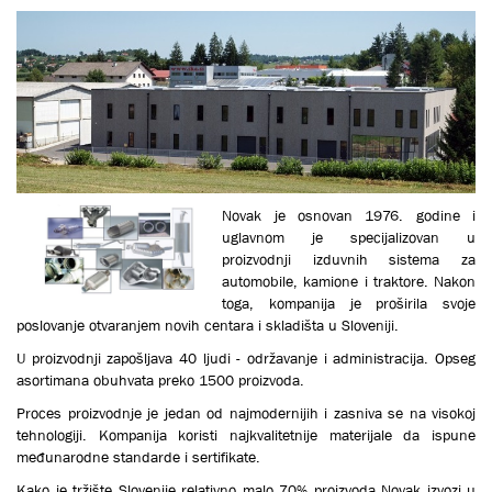
Novak je osnovan 1976. godine i
uglavnom je specijalizovan u
proizvodnji izduvnih sistema za
automobile, kamione i traktore. Nakon
toga, kompanija je proširila svoje
poslovanje otvaranjem novih centara i skladišta u Sloveniji.
U proizvodnji zapošljava 40 ljudi - održavanje i administracija. Opseg
asortimana obuhvata preko 1500 proizvoda.
Proces proizvodnje je jedan od najmodernijih i zasniva se na visokoj
tehnologiji. Кompanija koristi najkvalitetnije materijale da ispune
međunarodne standarde i sertifikate.
Кako je tržište Slovenije relativno malo 70% proizvoda Novak izvozi u