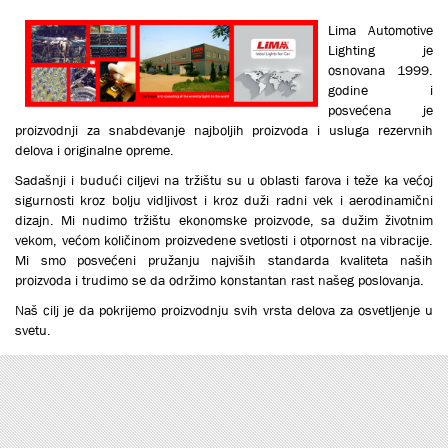
Lima Automotive
Lighting je
osnovana 1999.
godine i
posvećena je
proizvodnji za snabdevanje najboljih proizvoda i usluga rezervnih
delova i originalne opreme.
Sadašnji i budući ciljevi na tržištu su u oblasti farova i teže ka većoj
sigurnosti kroz bolju vidljivost i kroz duži radni vek i aerodinamični
dizajn. Mi nudimo tržištu ekonomske proizvode, sa dužim životnim
vekom, većom količinom proizvedene svetlosti i otpornost na vibracije.
Mi smo posvećeni pružanju najviših standarda kvaliteta naših
proizvoda i trudimo se da održimo konstantan rast našeg poslovanja.
Naš cilj je da pokrijemo proizvodnju svih vrsta delova za osvetljenje u
svetu.