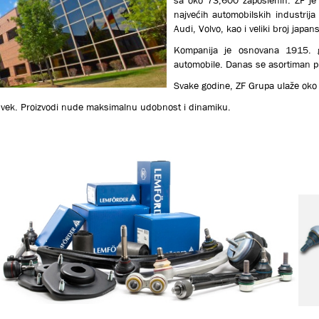
najvećih automobilskih industri
Audi, Volvo, kao i veliki broj japan
Кompanija je osnovana 1915. go
automobile. Danas se asortiman pr
Svake godine, ZF Grupa ulaže oko 
ni vek. Proizvodi nude maksimalnu udobnost i dinamiku.