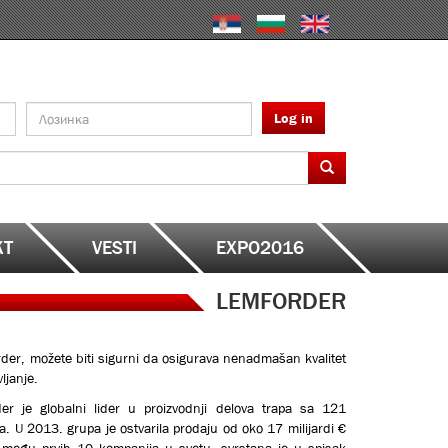
Log in
KT
VESTI
EXPO2016
LEMFORDER
der, možete biti sigurni da osigurava nenadmašan kvalitet
ljanje.
er je globalni lider u proizvodnji delova trapa sa 121
 U 2013. grupa je ostvarila prodaju od oko 17 milijardi €
 među prvih 10 kompanija u svetu, svrstana je u spisak