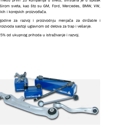
ja širom sveta, kao što su GM, Ford, Mercedes, BMW, VW,
skih i korejskih proizvođača.
dine za razvoj i proizvodnju menjača za dirižable i
oizvoda sastoji uglavnom od delova za trap i vešanje.
5% od ukupnog prihoda u istraživanje i razvoj.