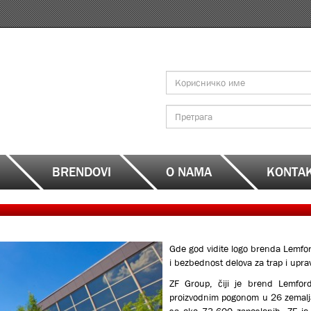
Search
form
Претрага
BRENDOVI
O NAMA
KONTA
Gde god vidite logo brenda Lemfor
i bezbednost delova za trap i uprav
ZF Group, čiji je brend Lemford
proizvodnim pogonom u 26 zemalja.
sa oko 73,600 zaposlenih. ZF je