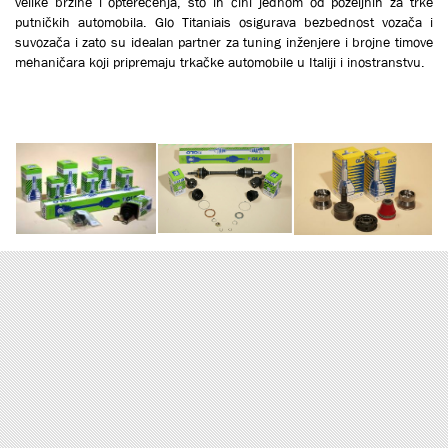
velike brzine i opterećenja, što ih čini jednom od poželjnih za trke
putničkih automobila. Glo Titaniais osigurava bezbednost vozača i
suvozača i zato su idealan partner za tuning inženjere i brojne timove
mehaničara koji pripremaju trkačke automobile u Italiji i inostranstvu.