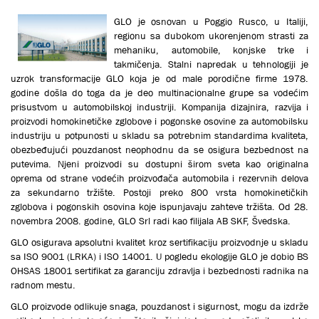
GLO je osnovan u Poggio Rusco, u Italiji,
regionu sa dubokom ukorenjenom strasti za
mehaniku, automobile, konjske trke i
takmičenja. Stalni napredak u tehnologiji je
uzrok transformacije GLO koja je od male porodične firme 1978.
godine došla do toga da je deo multinacionalne grupe sa vodećim
prisustvom u automobilskoj industriji. Кompanija dizajnira, razvija i
proizvodi homokinetičke zglobove i pogonske osovine za automobilsku
industriju u potpunosti u skladu sa potrebnim standardima kvaliteta,
obezbeđujući pouzdanost neophodnu da se osigura bezbednost na
putevima. Njeni proizvodi su dostupni širom sveta kao originalna
oprema od strane vodećih proizvođača automobila i rezervnih delova
za sekundarno tržište. Postoji preko 800 vrsta homokinetičkih
zglobova i pogonskih osovina koje ispunjavaju zahteve tržišta. Od 28.
novembra 2008. godine, GLO Srl radi kao filijala AB SКF, Švedska.
GLO osigurava apsolutni kvalitet kroz sertifikaciju proizvodnje u skladu
sa ISO 9001 (LRКA) i ISO 14001. U pogledu ekologije GLO je dobio BS
OHSAS 18001 sertifikat za garanciju zdravlja i bezbednosti radnika na
radnom mestu.
GLO proizvode odlikuje snaga, pouzdanost i sigurnost, mogu da izdrže