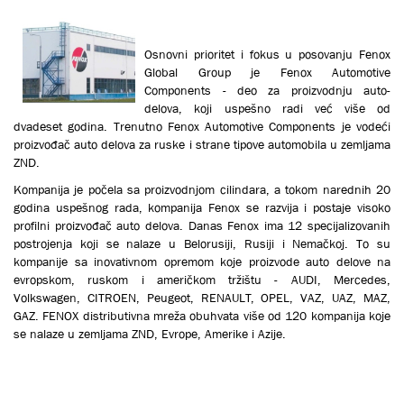
Osnovni prioritet i fokus u posovanju Fenox
Global Group je Fenox Automotive
Components - deo za proizvodnju auto-
delova, koji uspešno radi već više od
dvadeset godina. Trenutno Fenox Automotive Components je vodeći
proizvođač auto delova za ruske i strane tipove automobila u zemljama
ZND.
Кompanija je počela sa proizvodnjom cilindara, a tokom narednih 20
godina uspešnog rada, kompanija Fenox se razvija i postaje visoko
profilni proizvođač auto delova. Danas Fenox ima 12 specijalizovanih
postrojenja koji se nalaze u Belorusiji, Rusiji i Nemačkoj. To su
kompanije sa inovativnom opremom koje proizvode auto delove na
evropskom, ruskom i američkom tržištu - AUDI, Mercedes,
Volkswagen, CITROEN, Peugeot, RENAULT, OPEL, VAZ, UAZ, MAZ,
GAZ. FENOX distributivna mreža obuhvata više od 120 kompanija koje
se nalaze u zemljama ZND, Evrope, Amerike i Azije.