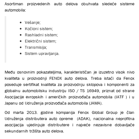
Asortiman proizvedenih auto delova obuhvata sledeće sisteme
automobila:
Vešanje;
Kočioni sistem;
Rashladni sistem;
Električni sistem;
Transmisija;
Sistem upravljanja.
Među osnovnim pokazateljima, karakterističan je izuzetno visok nivo
kvaliteta u proizvodnji FENOX auto delova. Treba istaći da Fenox
poseduje sertifikat kvaliteta za proizvodnju sklopova i komponenti za
globalnu automobilsku industriju ISO / TS 16949, priznat od strane
Asocijacije evropskih i američkih proizvođača automobila (IATF ) i u
Japanu od Udruženja proizvođača automobila (JAMA).
Od marta 2013. godine kompanija Fenox Global Group je član
Udruženja distributera auto opreme (ADAK), nacionalna neprofitna
asocijacija ujedinjuje distributere i najveće nezavisne dobavljače
sekundarnih tržišta auto delova.