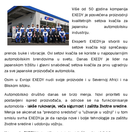
Više od 50 godina kompanija
EXEDY je posvećena proizvodnji
kvalitetnijih setova kvačila za
japansku automobilsku
industriju.
Eksperti EXEDY-ja stvorili su
setove kvačila koji sprečavaju
prenos buke i vibracije. Ovi setovi kvačila se koriste u najpopularnijim
automobilskim brendovima u svetu. Danas EXEDY je lider na
japanskom tržištu i glavni snabdevač setova kvačila za prvu ugradnju
za sve japanske proizvođače automobila.
Osim u Evropi EXEDY nudi svoje proizvode i u Severnoj Africi i na
Bliskom istoku.
Automobilsko društvo danas se brzo menja. Novi prioriteti su
postavljeni ispred proizvođača, a odnose se na funkcionisanje
automobila - l
akše rukovanje, veća sigurnost
i
zaštita životne sredine
.
Menja se akcenat sa "prevozno sredstvo" u "uživanje u vožnji" i u tom
smislu svrha EXEDY-ja je da razvija nove i bolje tehnologije za zaštitu
životne sredine i udobniju vožnju.