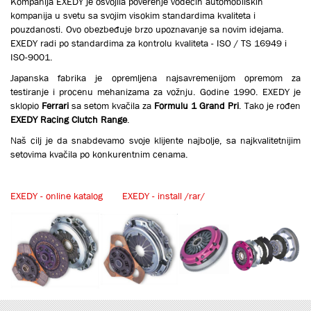
Kompanija EXEDY je osvojila poverenje vodećih automobilskih
kompanija u svetu sa svojim visokim standardima kvaliteta i
pouzdanosti. Ovo obezbeđuje brzo upoznavanje sa novim idejama.
EXEDY radi po standardima za kontrolu kvaliteta - ISO / TS 16949 i
ISO-9001.
Japanska fabrika je opremljena najsavremenijom opremom za
testiranje i procenu mehanizama za vožnju. Godine 1990. EXEDY je
sklopio
Ferrari
sa setom kvačila za
Formulu 1 Grand Pri
. Tako je rođen
EXEDY Racing Clutch Range
.
Naš cilj je da snabdevamo svoje klijente najbolje, sa najkvalitetnijim
setovima kvačila po konkurentnim cenama.
EXEDY - online katalog
EXEDY - install /rar/